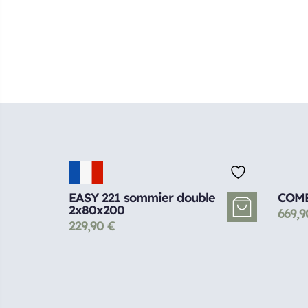
EASY 221 sommier double
COME
2x80x200
669,
229,90
€