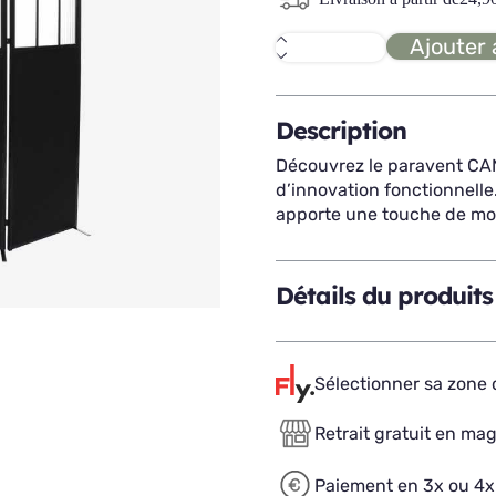
Ajouter 
quantité
de
CANOPY
paravent
Description
Découvrez le paravent CAN
d’innovation fonctionnelle.
apporte une touche de mod
Détails du produits
Sélectionner sa zone d
Retrait gratuit en ma
Paiement en 3x ou 4x