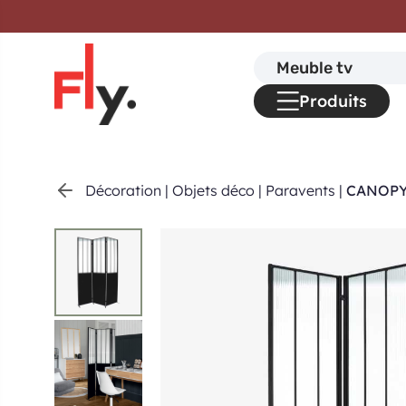
Passer au contenu
Search
for:
Produits
Décoration
|
Objets déco
|
Paravents
|
CANOPY