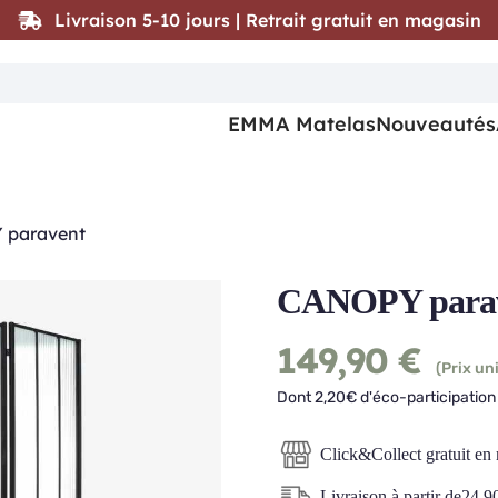
Livraison 5-10 jours | Retrait gratuit en magasin
EMMA Matelas
Nouveautés
 paravent
CANOPY para
149,90
€
(Prix uni
Dont 2,20€ d'éco-participation 
Click&Collect gratuit en
Livraison à partir de
24,9