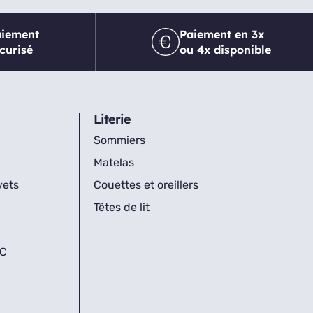
aiement
Paiement en 3x
curisé
ou 4x disponible
Literie
Sommiers
Matelas
vets
Couettes et oreillers
Têtes de lit
IC