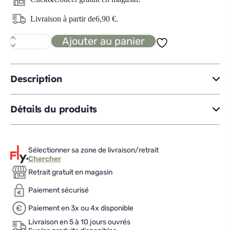
Livraison à partir de
6,90
€
.
Ajouter au panier
quantité
de
AMERICAIN
plante
artificielle
Description
H55
Détails du produits
Sélectionner sa zone de livraison/retrait
Chercher
Retrait gratuit en magasin
Paiement sécurisé
Paiement en 3x ou 4x disponible
Livraison en 5 à 10 jours ouvrés