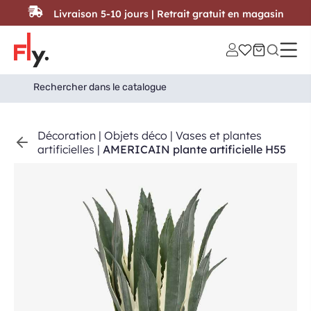
Passer au contenu
Livraison 5-10 jours | Retrait gratuit en magasin
Search
Search Button
for:
Décoration
|
Objets déco
|
Vases et plantes
artificielles
|
AMERICAIN plante artificielle H55