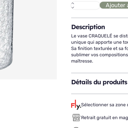
Ajouter 
quantité
de
CRAQUELE
vase
cylindre
Description
H30
Le vase CRAQUELÉ se disti
unique qui apporte une tou
Sa finition texturée et sa 
sublimer vos compositions
maîtresse.
Détails du produits
Sélectionner sa zone d
Retrait gratuit en ma