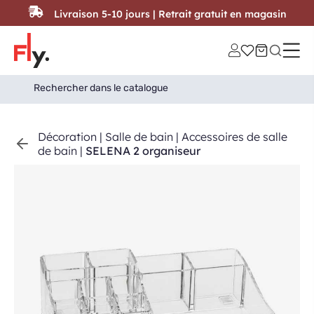
Passer au contenu
Livraison 5-10 jours | Retrait gratuit en magasin
Search
Search Button
for:
Décoration
|
Salle de bain
|
Accessoires de salle
de bain
|
SELENA 2 organiseur