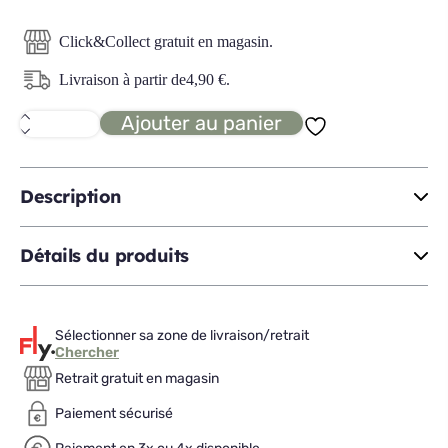
Click&Collect gratuit en magasin.
Livraison à partir de
4,90
€
.
Ajouter au panier
quantité
de
SELENA
2
organiseur
Description
Détails du produits
Sélectionner sa zone de livraison/retrait
Chercher
Retrait gratuit en magasin
Paiement sécurisé