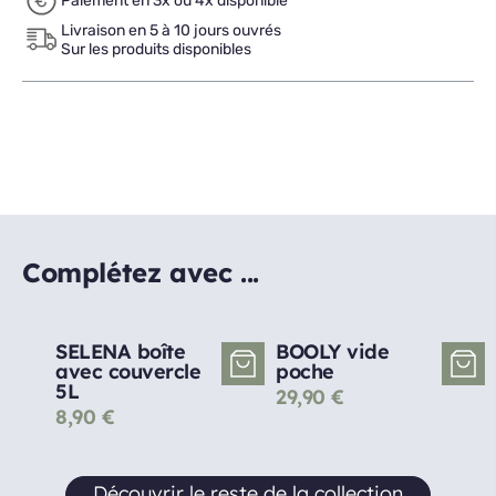
Paiement en 3x ou 4x disponible
Livraison en 5 à 10 jours ouvrés
Sur les produits disponibles
Complétez avec ...
SELENA boîte
BOOLY vide
avec couvercle
poche
5L
29,90
€
8,90
€
Découvrir le reste de la collection