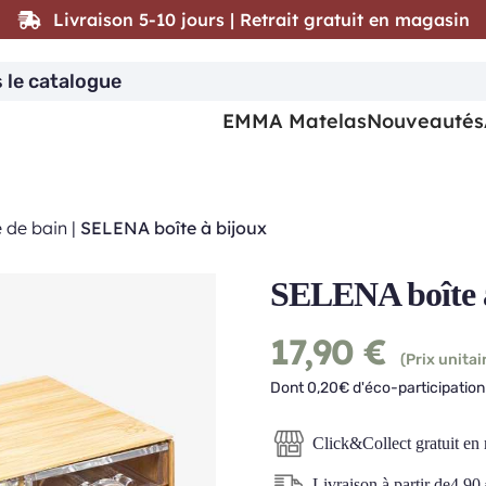
Livraison 5-10 jours | Retrait gratuit en magasin
EMMA Matelas
Nouveautés
e de bain
|
SELENA boîte à bijoux
SELENA boîte 
17,90
€
(Prix unitai
Dont 0,20€ d'éco-participation 
Click&Collect gratuit en
Livraison à partir de
4,90