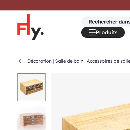
Passer au contenu
Search
for:
Produits
Décoration
|
Salle de bain
|
Accessoires de sall