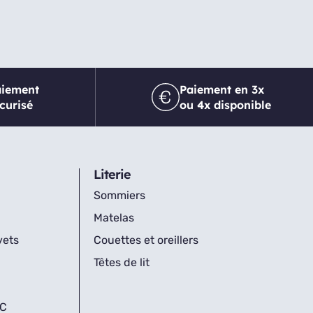
aiement
Paiement en 3x
curisé
ou 4x disponible
Literie
Sommiers
Matelas
vets
Couettes et oreillers
Têtes de lit
IC