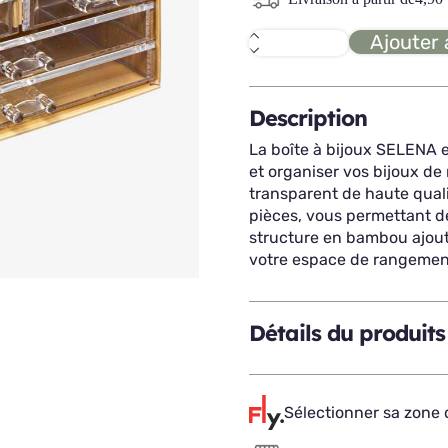
Ajouter 
quantité
de
SELENA
boîte
à
Description
bijoux
La boîte à bijoux SELENA es
et organiser vos bijoux d
transparent de haute qualit
pièces, vous permettant de
structure en bambou ajout
votre espace de rangemen
Détails du produits
Sélectionner sa zone d