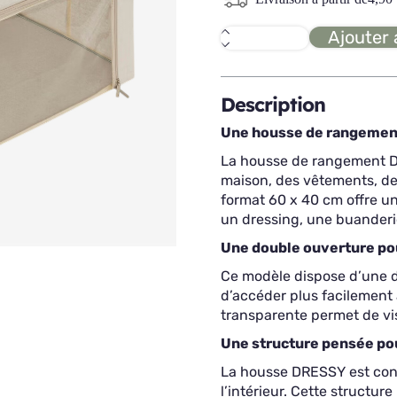
Ajouter 
quantité
de
DRESSY
Housse
de
Description
rangement
zippée
Une housse de rangement
60x40
La housse de rangement D
maison, des vêtements, des
format 60 x 40 cm offre u
un dressing, une buanderi
Une double ouverture pou
Ce modèle dispose d’une do
d’accéder plus facilement 
transparente permet de visu
Une structure pensée pou
La housse DRESSY est conç
l’intérieur. Cette structur