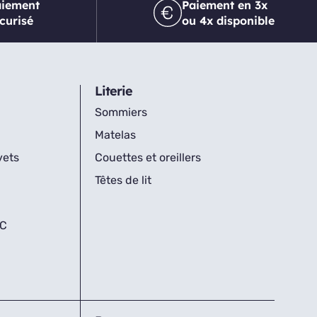
aiement
Paiement en 3x
curisé
ou 4x disponible
Literie
Sommiers
Matelas
vets
Couettes et oreillers
Têtes de lit
IC