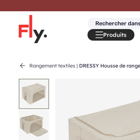
Passer au contenu
Search
for:
Produits
Rangement textiles
|
DRESSY Housse de range