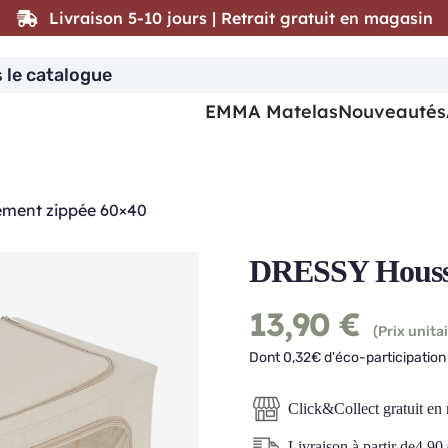
Livraison 5-10 jours | Retrait gratuit en magasin
EMMA Matelas
Nouveautés
ment zippée 60×40
DRESSY Housse
13,90
€
(Prix unitai
Dont 0,32€ d'éco-participation 
Click&Collect gratuit en
Livraison à partir de
4,90