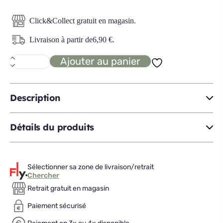
Click&Collect gratuit en magasin.
Livraison à partir de
6,90
€
.
Ajouter au panier
quantité
de
BAMBOU
valet
Description
Détails du produits
Sélectionner sa zone de livraison/retrait
Chercher
Retrait gratuit en magasin
Paiement sécurisé