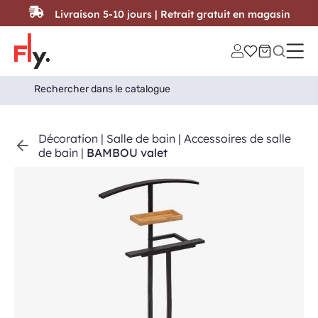
Passer au contenu
Livraison 5-10 jours | Retrait gratuit en magasin
Search
Search Button
for:
Décoration
|
Salle de bain
|
Accessoires de salle
de bain
|
BAMBOU valet