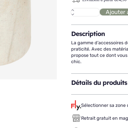
Ajouter 
quantité
de
COME
pot
à
Description
coton
La gamme d’accessoires de
praticité. Avec des matéria
propose tout ce dont vous 
chic.
Détails du produits
Sélectionner sa zone d
Retrait gratuit en ma