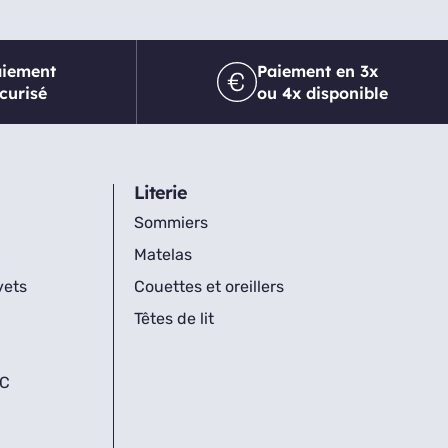
aiement
Paiement en 3x
curisé
ou 4x disponible
Literie
Sommiers
Matelas
vets
Couettes et oreillers
Têtes de lit
IC