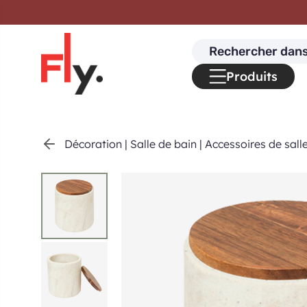
Passer au contenu
Search
for:
Produits
Décoration
|
Salle de bain
|
Accessoires de sall