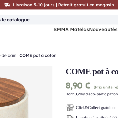
Livraison 5-10 jours | Retrait gratuit en magasin
EMMA Matelas
Nouveautés
e de bain
|
COME pot à coton
COME pot à co
8,90
€
(Prix unitaire
Dont 0,20€ d'éco-participation 
Click&Collect gratuit en
Livraison à partir de
4,90