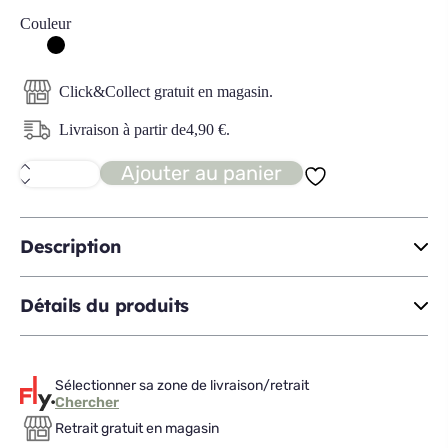
Couleur
Click&Collect gratuit en magasin.
Livraison à partir de
4,90
€
.
Ajouter au panier
quantité
de
LEA
Distributeur
de
Description
savon
H22
Détails du produits
Sélectionner sa zone de livraison/retrait
Chercher
Retrait gratuit en magasin