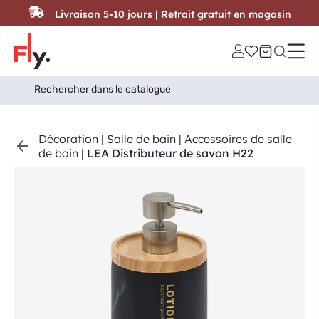
Passer au contenu
Livraison 5-10 jours | Retrait gratuit en magasin
Search
Search Button
for:
Décoration
|
Salle de bain
|
Accessoires de salle
de bain
|
LEA Distributeur de savon H22