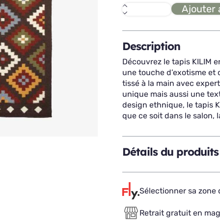
Ajouter 
quantité
de
KILIM
tapis
160x230
Description
Découvrez le tapis KILIM e
une touche d’exotisme et d’
tissé à la main avec exper
unique mais aussi une text
design ethnique, le tapis 
que ce soit dans le salon,
Détails du produits
Sélectionner sa zone d
Retrait gratuit en ma