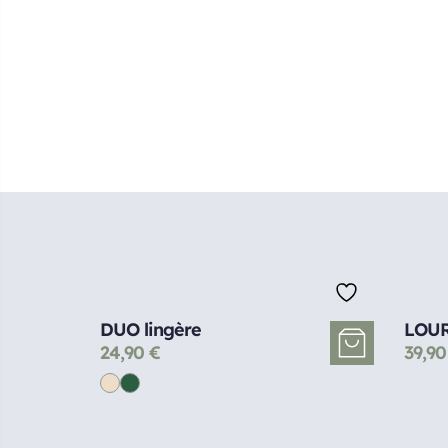
DUO lingère
LOUR
24,90
€
39,9