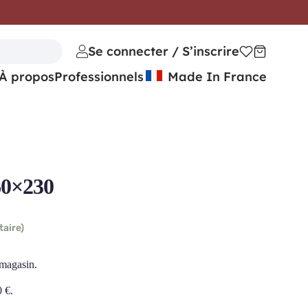
Se connecter / S’inscrire
À propos
Professionnels
Made In France
60×230
taire)
 magasin.
0
€
.