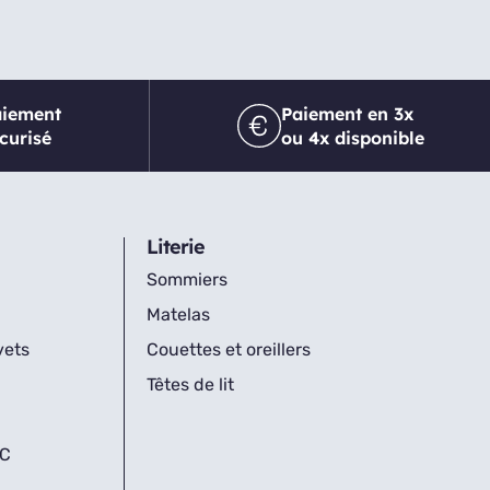
aiement
Paiement en 3x
curisé
ou 4x disponible
Literie
Sommiers
Matelas
vets
Couettes et oreillers
Têtes de lit
IC