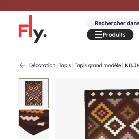
Passer au contenu
Search
for:
Produits
Décoration
|
Tapis
|
Tapis grand modèle
|
KILIM