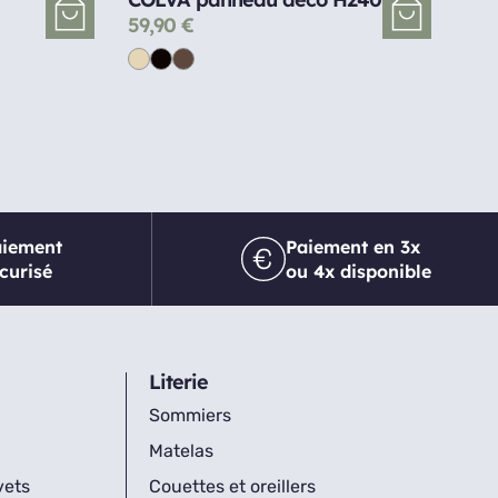
59,90
€
aiement
Paiement en 3x
curisé
ou 4x disponible
Literie
Sommiers
Matelas
vets
Couettes et oreillers