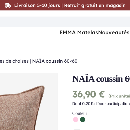
Livraison 5-10 jours | Retrait gratuit en magasin
EMMA Matelas
Nouveautés
tes de chaises
|
NAÏA coussin 60×60
NAÏA coussin 
36,90
€
(Prix unitai
Dont 0,20€ d'éco-participation 
Couleur