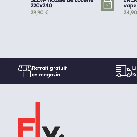
220x240
vape
29,90
€
24,9
Retrait gratuit
L
en magasin
Su