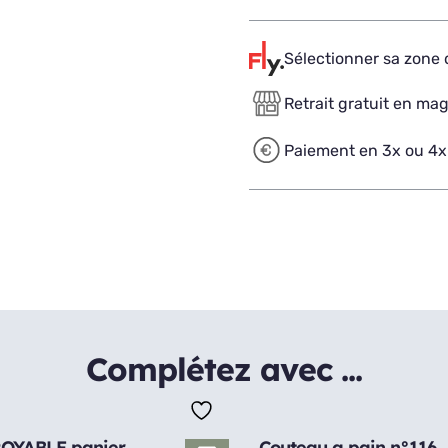
Sélectionner sa zone d
Retrait gratuit en ma
Paiement en 3x ou 4x
Complétez avec ...
OYABLE panier
Couteau a pain n°116