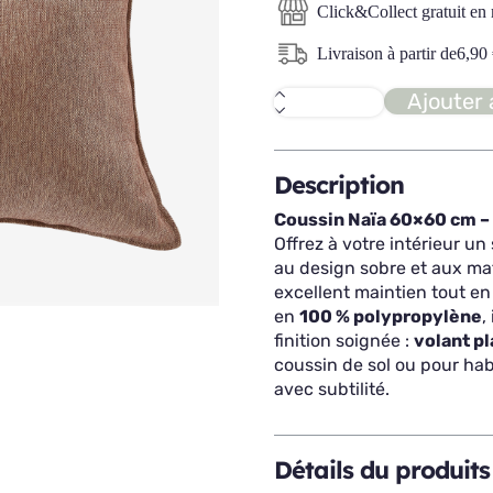
Click&Collect gratuit en
Livraison à partir de
6,90
Ajouter 
quantité
de
NAÏA
coussin
60x60
Description
Coussin Naïa 60×60 cm – 
Offrez à votre intérieur un
au design sobre et aux ma
excellent maintien tout e
en
100 % polypropylène
,
finition soignée :
volant pl
coussin de sol ou pour habi
avec subtilité.
Détails du produits