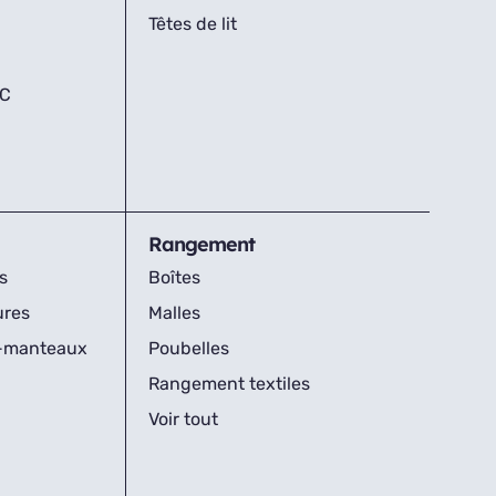
Têtes de lit
IC
Rangement
s
Boîtes
ures
Malles
s-manteaux
Poubelles
Rangement textiles
Voir tout