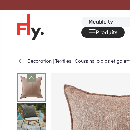
Passer au contenu
Search
for:
Produits
Décoration
|
Textiles
|
Coussins, plaids et galet