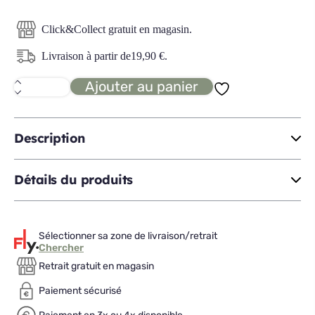
Click&Collect gratuit en magasin.
Livraison à partir de
19,90
€
.
Ajouter au panier
quantité
de
CARMEN
chaise
velours
Description
côtelé
Détails du produits
Sélectionner sa zone de livraison/retrait
Chercher
Retrait gratuit en magasin
Paiement sécurisé