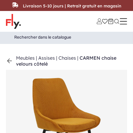
Passer au contenu
Livraison 5-10 jours | Retrait gratuit en magasin
Search
Search Button
for:
Meubles
|
Assises
|
Chaises
|
CARMEN chaise
velours côtelé