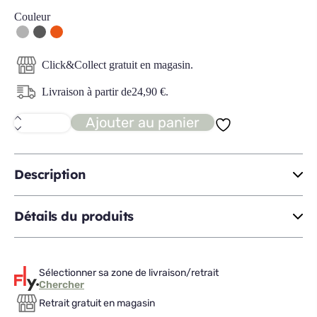
Couleur
Click&Collect gratuit en magasin.
Livraison à partir de
24,90
€
.
Ajouter au panier
quantité
de
LOUNA
chaise
pivotante
Description
Détails du produits
Sélectionner sa zone de livraison/retrait
Chercher
Retrait gratuit en magasin