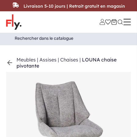
Passer au contenu
Livraison 5-10 jours | Retrait gratuit en magasin
Search
Search Button
for:
Meubles
|
Assises
|
Chaises
|
LOUNA chaise
pivotante