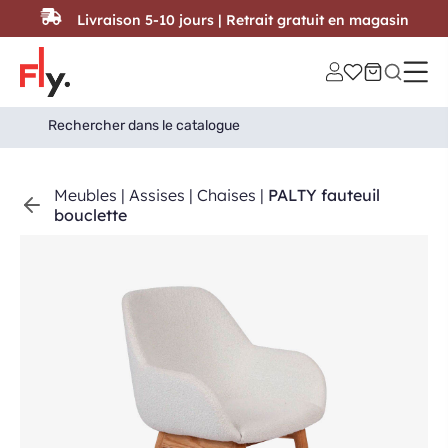
Passer au contenu
Livraison 5-10 jours | Retrait gratuit en magasin
Search
Search Button
for:
Meubles
|
Assises
|
Chaises
|
PALTY fauteuil
bouclette