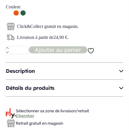
Couleur
Click&Collect gratuit en magasin.
Livraison à partir de
24,90
€
.
Ajouter au panier
quantité
de
PALTY
fauteuil
bouclette
Description
Détails du produits
Sélectionner sa zone de livraison/retrait
Chercher
Retrait gratuit en magasin