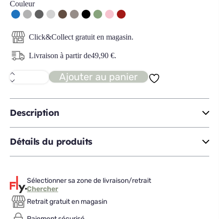
Couleur
Click&Collect gratuit en magasin.
Livraison à partir de
49,90
€
.
Ajouter au panier
quantité
de
MADERO
Fauteuil
Description
Détails du produits
Sélectionner sa zone de livraison/retrait
Chercher
Retrait gratuit en magasin
Paiement sécurisé