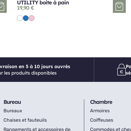
UTILITY boite à pain
19,90
€
ivraison en 5 à 10 jours ouvrés
P
r les produits disponibles
sé
Bureau
Chambre
Bureaux
Armoires
Chaises et fauteuils
Coiffeuses
Rangements et accessoires de
Commodes et che