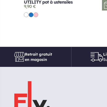
UTILITY pot à ustensiles
9,90
€
Retrait gratuit
L
en magasin
Su