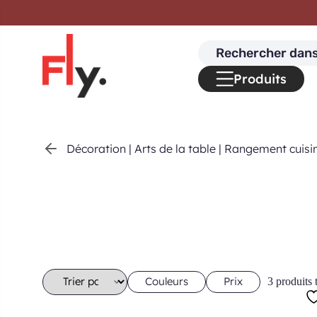
Passer au contenu
Search
for:
Produits
Décoration
|
Arts de la table
|
Rangement cuisi
Couleurs
Prix
3 produits 