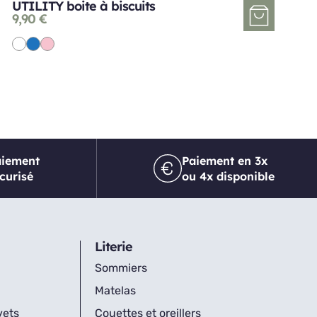
UTILITY boite à biscuits
9,90
€
aiement
Paiement en 3x
curisé
ou 4x disponible
Literie
Sommiers
Matelas
vets
Couettes et oreillers