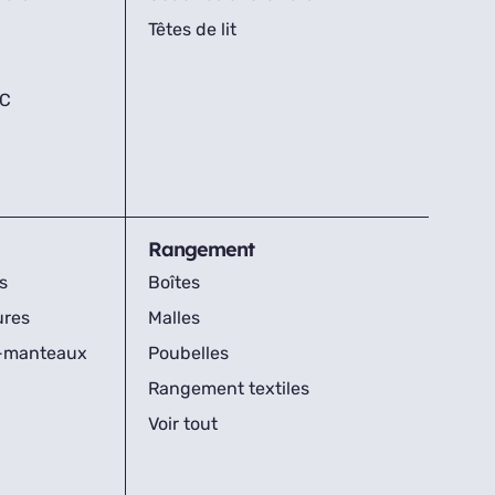
Têtes de lit
IC
Rangement
s
Boîtes
ures
Malles
s-manteaux
Poubelles
Rangement textiles
Voir tout