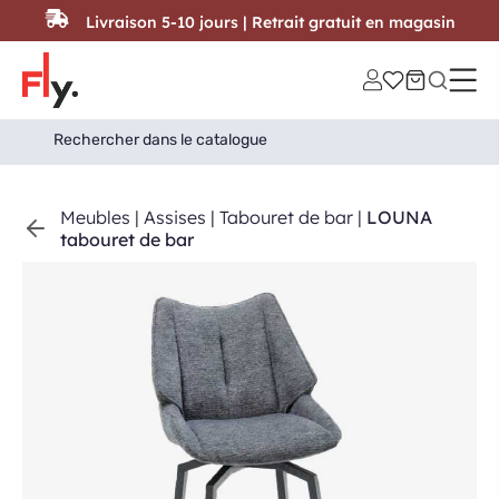
Passer au contenu
Livraison 5-10 jours | Retrait gratuit en magasin
Search
Search Button
for:
Meubles
|
Assises
|
Tabouret de bar
|
LOUNA
tabouret de bar