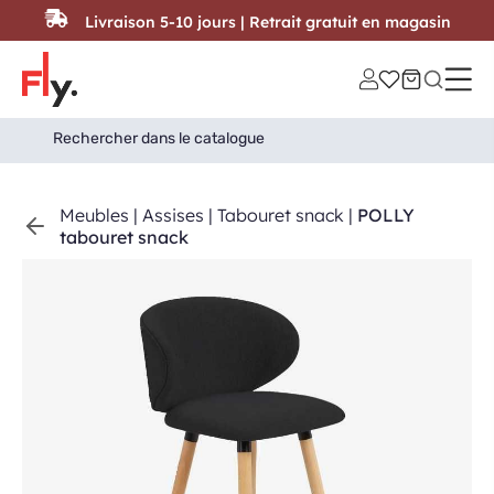
Passer au contenu
Livraison 5-10 jours | Retrait gratuit en magasin
Search
Search Button
for:
Meubles
|
Assises
|
Tabouret snack
|
POLLY
tabouret snack