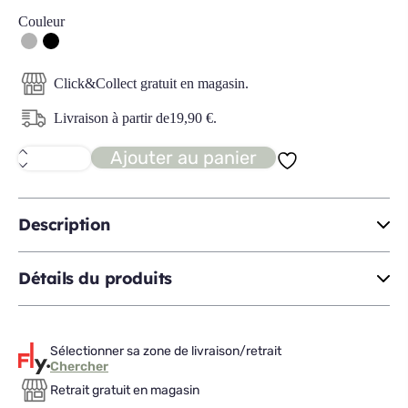
Couleur
Click&Collect gratuit en magasin.
Livraison à partir de
19,90
€
.
Ajouter au panier
quantité
de
POLLY
tabouret
snack
Description
Détails du produits
Sélectionner sa zone de livraison/retrait
Chercher
Retrait gratuit en magasin