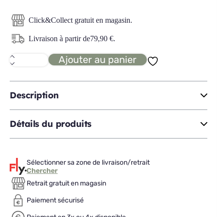
Click&Collect gratuit en magasin.
Livraison à partir de
79,90
€
.
Ajouter au panier
quantité
de
COCOON
canapé
2
Description
places
Détails du produits
Sélectionner sa zone de livraison/retrait
Chercher
Retrait gratuit en magasin
Paiement sécurisé