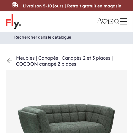
Passer au contenu
Livraison 5-10 jours | Retrait gratuit en magasin
Search
Search Button
for:
Meubles
|
Canapés
|
Canapés 2 et 3 places
|
COCOON canapé 2 places