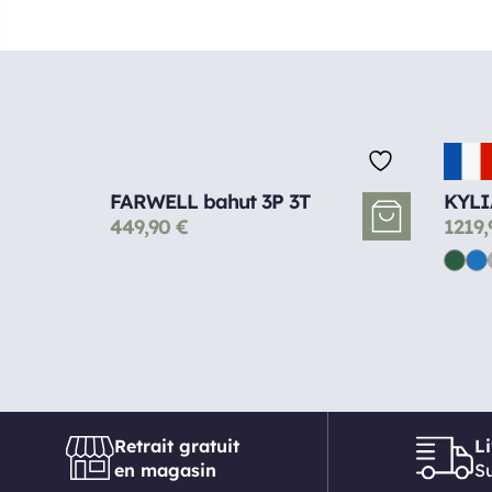
FARWELL bahut 3P 3T
KYLI
449,90
€
1219
Retrait gratuit
L
en magasin
Su