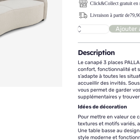
Click&Collect gratuit en
Livraison à partir de
79,9
Ajouter 
quantité
de
PALLADIO
canapé
3
Description
places
CV
Le canapé 3 places PALLAD
confort, fonctionnalité et 
s’adapte à toutes les situ
accueillir des invités. Sou
vous permet de garder vos a
supplémentaires y trouvero
Idées de décoration
Pour mettre en valeur ce c
textures et motifs variés,
Une table basse au design
style moderne et fonction