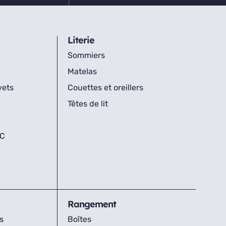
Literie
Sommiers
Matelas
vets
Couettes et oreillers
Têtes de lit
IC
Rangement
s
Boîtes