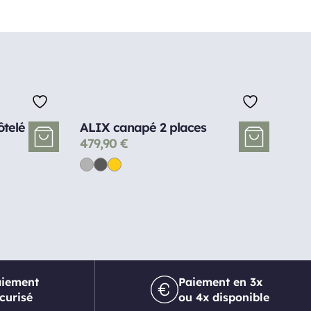
telé
ALIX canapé 2 places
479,90
€
aiement
Paiement en 3x
curisé
ou 4x disponible