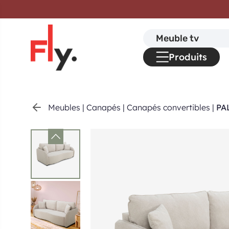
Passer au contenu
Search
for:
Produits
Meubles
|
Canapés
|
Canapés convertibles
|
PA