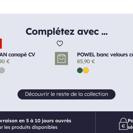
Complétez avec ...
AN canapé CV
POWEL banc velours cô
,90
€
85,90
€
Découvrir le reste de la collection
ivraison en 5 à 10 jours ouvrés
P
r les produits disponibles
sé