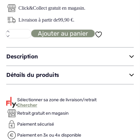
Click&Collect gratuit en magasin.
Livraison à partir de
99,90
€
.
Ajouter au panier
quantité
de
PLAZA
Canapé
3P
Description
convertibles
Détails du produits
Sélectionner sa zone de livraison/retrait
Chercher
Retrait gratuit en magasin
Paiement sécurisé
Paiement en 3x ou 4x disponible