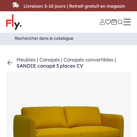
Passer au contenu
Livraison 5-10 jours | Retrait gratuit en magasin
Search
Search Button
for:
Meubles
|
Canapés
|
Canapés convertibles
|
SANDIE canapé 3 places CV