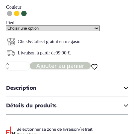
Couleur
Pied
Click&Collect gratuit en magasin.
Livraison à partir de
99,90
€
.
Ajouter au panier
quantité
de
SANDIE
canapé
3
Description
places
CV
Détails du produits
Sélectionner sa zone de livraison/retrait