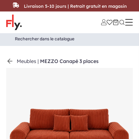
Passer au contenu
Livraison 5-10 jours | Retrait gratuit en magasin
Search
Search Button
for:
Meubles
|
MEZZO Canapé 3 places