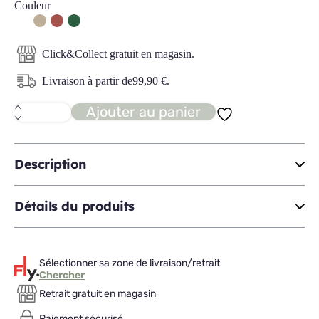
Couleur
Click&Collect gratuit en magasin.
Livraison à partir de
99,90
€
.
Ajouter au panier
quantité
de
MEZZO
Canapé
3
Description
places
Détails du produits
Sélectionner sa zone de livraison/retrait
Chercher
Retrait gratuit en magasin
Paiement sécurisé