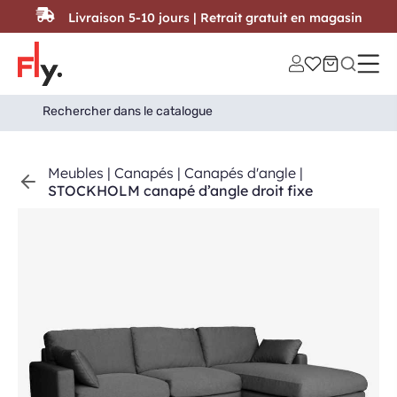
Passer au contenu
Livraison 5-10 jours | Retrait gratuit en magasin
Search
Search Button
for:
Meubles
|
Canapés
|
Canapés d'angle
|
STOCKHOLM canapé d’angle droit fixe