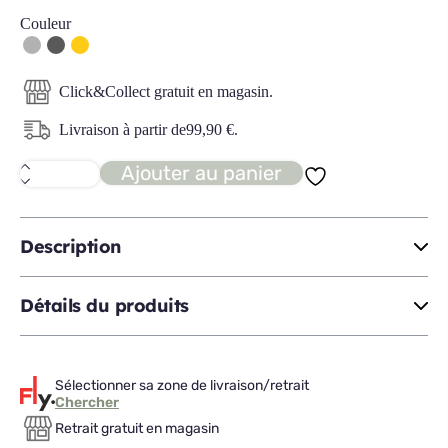
Couleur
Click&Collect gratuit en magasin.
Livraison à partir de
99,90
€
.
Ajouter au panier
quantité
de
STOCKHOLM
canapé
d'angle
Description
droit
fixe
Détails du produits
Sélectionner sa zone de livraison/retrait
Chercher
Retrait gratuit en magasin