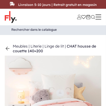
Passer au contenu
Livraison 5-10 jours | Retrait gratuit en magasin
Search
Search Button
for:
Meubles
|
Literie
|
Linge de lit
|
CHAT housse de
couette 140×200