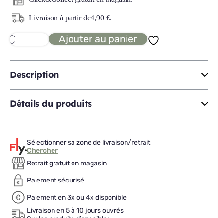
Livraison à partir de
4,90
€
.
Ajouter au panier
quantité
de
CHAT
housse
de
Description
couette
140x200
Détails du produits
Sélectionner sa zone de livraison/retrait
Chercher
Retrait gratuit en magasin
Paiement sécurisé
Paiement en 3x ou 4x disponible
Livraison en 5 à 10 jours ouvrés