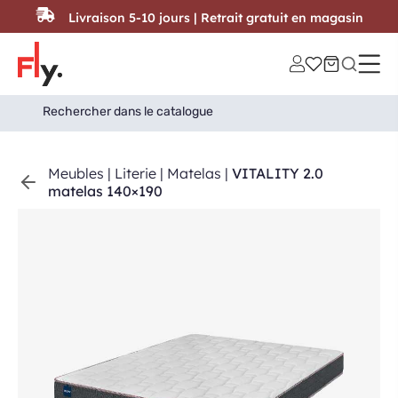
Passer au contenu
Livraison 5-10 jours | Retrait gratuit en magasin
Search
Search Button
for:
Meubles
|
Literie
|
Matelas
|
VITALITY 2.0
matelas 140×190