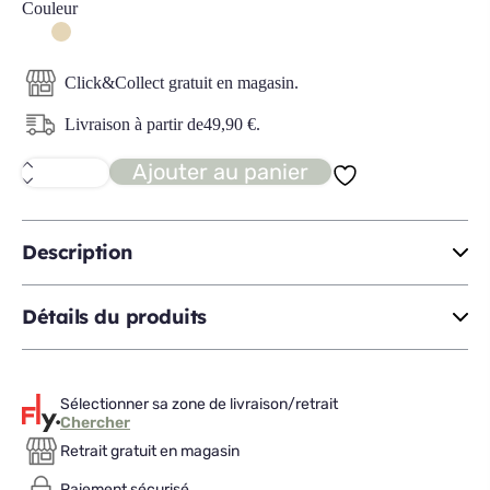
Couleur
Click&Collect gratuit en magasin.
Livraison à partir de
49,90
€
.
Ajouter au panier
quantité
de
FABELIA
armoire
2P
Description
L220
Détails du produits
Sélectionner sa zone de livraison/retrait
Chercher
Retrait gratuit en magasin
Paiement sécurisé