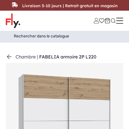
Passer au contenu
Livraison 5-10 jours | Retrait gratuit en magasin
Search
Search Button
for:
Chambre
|
FABELIA armoire 2P L220