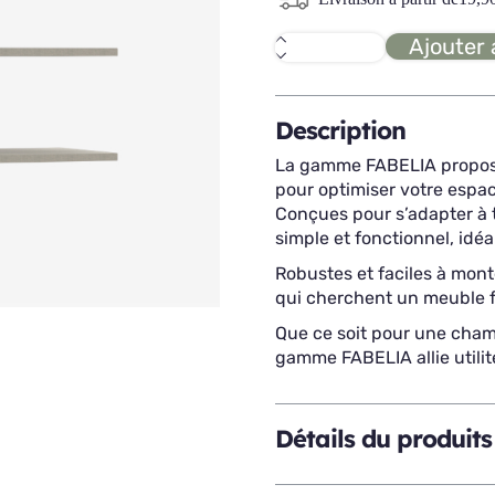
Ajouter 
quantité
de
FABELIA
3
étagères
Description
L82
La gamme FABELIA propose
pour optimiser votre espa
Conçues pour s’adapter à t
simple et fonctionnel, idéa
Robustes et faciles à mont
qui cherchent un meuble fia
Que ce soit pour une cham
gamme FABELIA allie utilité
Détails du produits