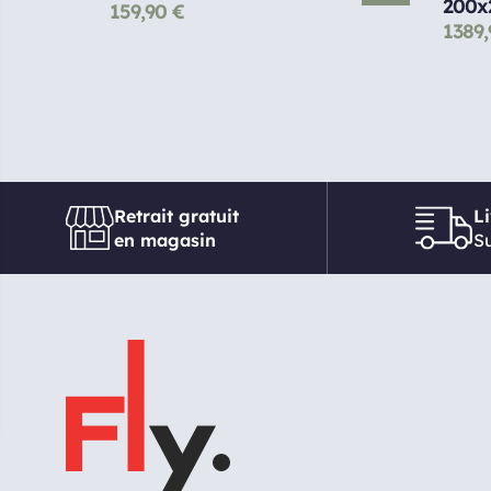
200x
159,90
€
1389
Retrait gratuit
L
en magasin
Su