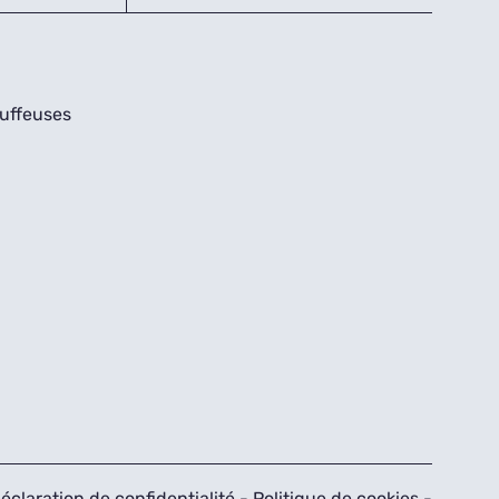
uffeuses
éclaration de confidentialité
-
Politique de cookies
-