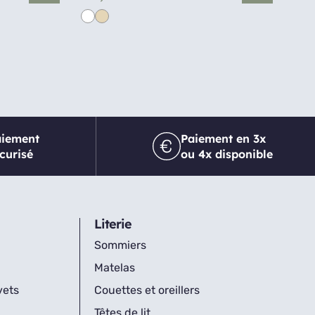
aiement
Paiement en 3x
curisé
ou 4x disponible
Literie
Sommiers
Matelas
vets
Couettes et oreillers
Têtes de lit