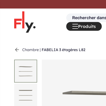
Passer au contenu
Search
for:
Produits
Chambre
|
FABELIA 3 étagères L82