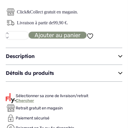
Click&Collect gratuit en magasin.
Livraison à partir de
99,90
€
.
Ajouter au panier
quantité
de
HIROKO
bahut
haut
Description
H140
Détails du produits
Sélectionner sa zone de livraison/retrait
Chercher
Retrait gratuit en magasin
Paiement sécurisé