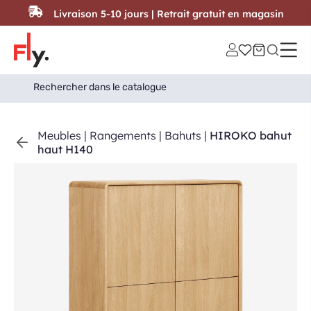
Passer au contenu
Livraison 5-10 jours | Retrait gratuit en magasin
Search
Search Button
for:
Meubles
|
Rangements
|
Bahuts
|
HIROKO bahut
haut H140