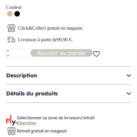
Couleur
Click&Collect gratuit en magasin.
Livraison à partir de
99,90
€
.
Ajouter au panier
quantité
de
PELINA
bahut
haut
Description
Détails du produits
Sélectionner sa zone de livraison/retrait
Chercher
Retrait gratuit en magasin