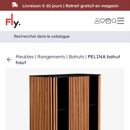
Passer au contenu
Livraison 5-10 jours | Retrait gratuit en magasin
Search
Search Button
for:
Meubles
|
Rangements
|
Bahuts
|
PELINA bahut
haut