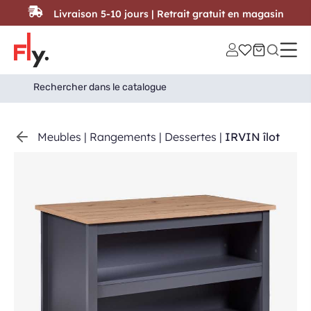
Passer au contenu
Livraison 5-10 jours | Retrait gratuit en magasin
Search
Search Button
for:
Meubles
|
Rangements
|
Dessertes
|
IRVIN îlot