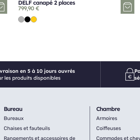
DELF canapé 2 places
799,90
€
ivraison en 5 à 10 jours ouvrés
P
r les produits disponibles
sé
Bureau
Chambre
Bureaux
Armoires
Chaises et fauteuils
Coiffeuses
Rangements et accessoires de
Commodes et che