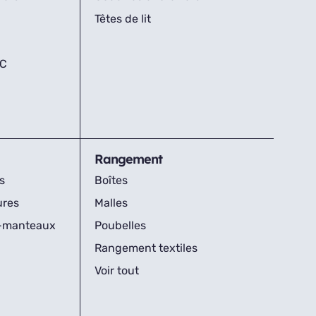
Têtes de lit
IC
Rangement
s
Boîtes
ures
Malles
s-manteaux
Poubelles
Rangement textiles
Voir tout