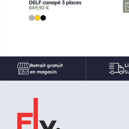
DELF canapé 3 places
849,90
€
Retrait gratuit
L
en magasin
Su