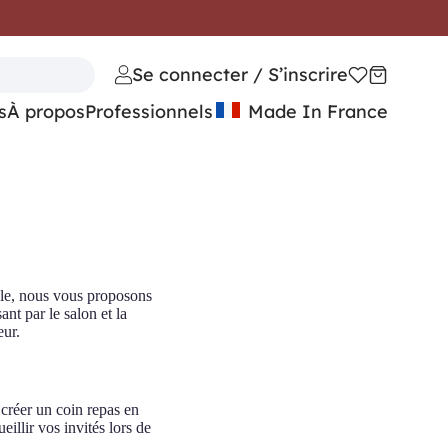
Se connecter / S’inscrire
s
À propos
Professionnels
Made In France
ticle, nous vous proposons
nt par le salon et la
eur.
 créer un coin repas en
illir vos invités lors de