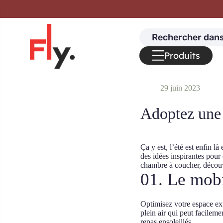
Passer au contenu
Search
for:
Produits
29 juin 2023
Adoptez une 
Ça y est, l’été est enfin là
des idées inspirantes pour 
chambre à coucher, découvr
01. Le mobi
Optimisez votre espace ext
plein air qui peut facileme
repas ensoleillés.