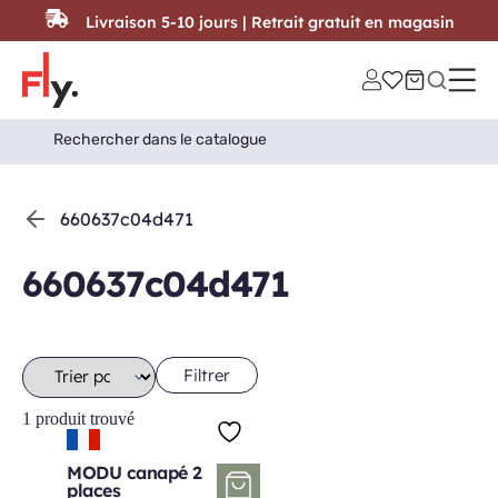
Passer au contenu
Livraison 5-10 jours | Retrait gratuit en magasin
Search
Search Button
for:
660637c04d471
660637c04d471
Filtrer
1 produit trouvé
MODU canapé 2
places