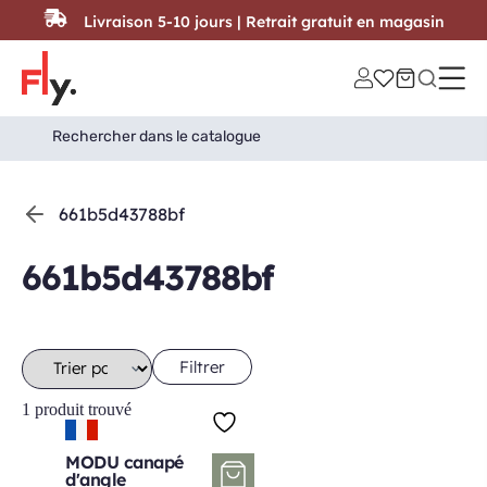
Passer au contenu
Livraison 5-10 jours | Retrait gratuit en magasin
Search
Search Button
for:
661b5d43788bf
661b5d43788bf
Filtrer
1 produit trouvé
MODU canapé
d'angle