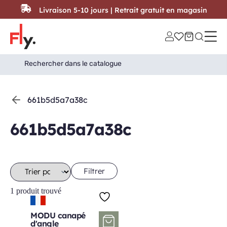
Passer au contenu
Livraison 5-10 jours | Retrait gratuit en magasin
Search
Search Button
for:
661b5d5a7a38c
661b5d5a7a38c
Filtrer
1 produit trouvé
MODU canapé
d'angle