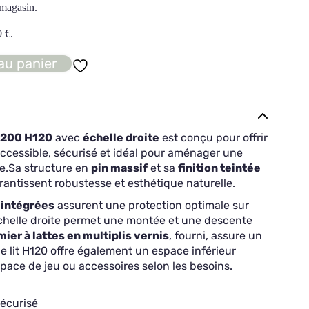
 magasin.
0
€
.
au panier
×200 H120
avec
échelle droite
est conçu pour offrir
cessible, sécurisé et idéal pour aménager une
e.
Sa structure en
pin massif
et sa
finition teintée
antissent robustesse et esthétique naturelle.
 intégrées
assurent une protection optimale sur
chelle droite permet une montée et une descente
ier à lattes en multiplis vernis
, fourni, assure un
e lit H120 offre également un espace inférieur
pace de jeu ou accessoires selon les besoins.
sécurisé