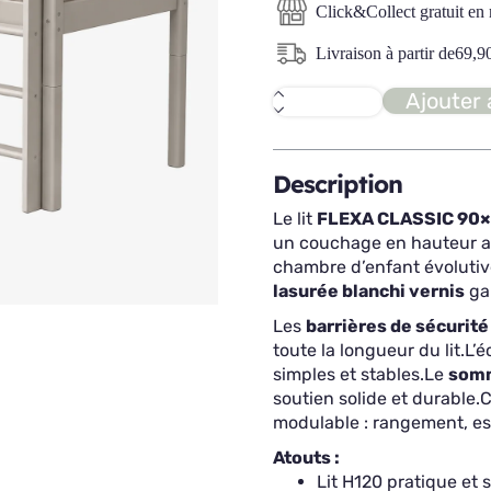
Click&Collect gratuit en
Livraison à partir de
69,9
Ajouter 
quantité
de
FLEXA
Lit
90x200
Description
+
échelle
Le lit
FLEXA CLASSIC 90
droite
un couchage en hauteur ac
chambre d’enfant évolutiv
lasurée blanchi vernis
gar
Les
barrières de sécurité
toute la longueur du lit.
L’é
simples et stables.
Le
somm
soutien solide et durable.
C
modulable : rangement, es
Atouts :
Lit H120 pratique et 