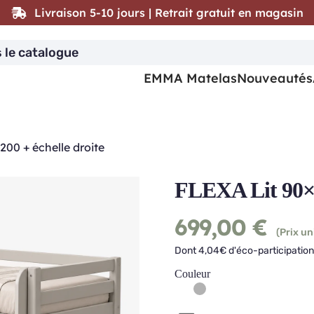
Livraison 5-10 jours | Retrait gratuit en magasin
EMMA Matelas
Nouveautés
200 + échelle droite
FLEXA Lit 90×2
699,00
€
(Prix un
Dont 4,04€ d'éco-participation
Couleur