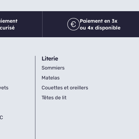
aiement
Paiement en 3x
curisé
ou 4x disponible
Literie
Sommiers
Matelas
vets
Couettes et oreillers
Têtes de lit
IC