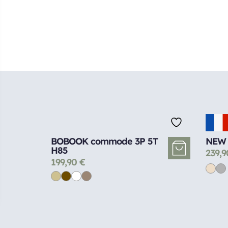
BOBOOK commode 3P 5T
NEW 
H85
239,
199,90
€