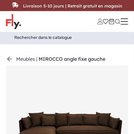
Passer au contenu
Livraison 5-10 jours | Retrait gratuit en magasin
Search
Search Button
for:
Meubles
|
MIROCCO angle fixe gauche