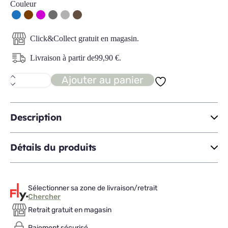
Couleur
Click&Collect gratuit en magasin.
Livraison à partir de
99,90
€
.
Ajouter au panier
quantité
de
MIROCCO
angle
fixe
Description
gauche
Détails du produits
Sélectionner sa zone de livraison/retrait
Chercher
Retrait gratuit en magasin
Paiement sécurisé