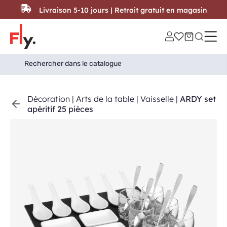
Passer au contenu
Livraison 5-10 jours | Retrait gratuit en magasin
Search
Search Button
for:
Décoration
|
Arts de la table
|
Vaisselle
|
ARDY set
apéritif 25 pièces