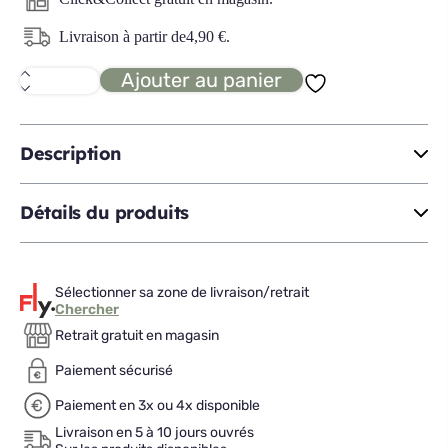
Livraison à partir de
4,90
€
.
Ajouter au panier
quantité
de
ARDY
set
apéritif
Description
25
pièces
Détails du produits
Sélectionner sa zone de livraison/retrait
Chercher
Retrait gratuit en magasin
Paiement sécurisé
Paiement en 3x ou 4x disponible
Livraison en 5 à 10 jours ouvrés