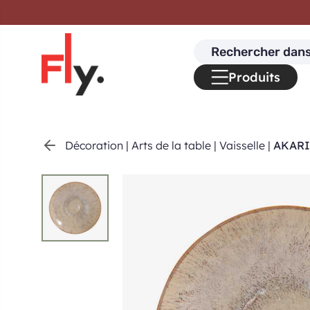
Passer au contenu
Search
for:
Produits
Décoration
|
Arts de la table
|
Vaisselle
|
AKARIS