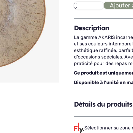
Ajouter 
quantité
de
AKARIS
assiette
calotte
Description
La gamme AKARIS incarne l’
et ses couleurs intemporell
esthétique raffinée, parfai
d’occasions spéciales. Avec 
praticité pour des repas 
Ce produit est uniquemen
Disponible à l’unité en m
Détails du produits
Sélectionner sa zone d