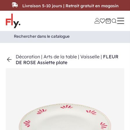
Passer au contenu
Livraison 5-10 jours | Retrait gratuit en magasin
Search
Search Button
for:
Décoration
|
Arts de la table
|
Vaisselle
|
FLEUR
DE ROSE Assiette plate