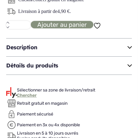
Livraison à partir de
4,90
€
.
Ajouter au panier
quantité
de
FLEUR
DE
ROSE
Description
Assiette
plate
Détails du produits
Sélectionner sa zone de livraison/retrait
Chercher
Retrait gratuit en magasin
Paiement sécurisé
Paiement en 3x ou 4x disponible
Livraison en 5 à 10 jours ouvrés