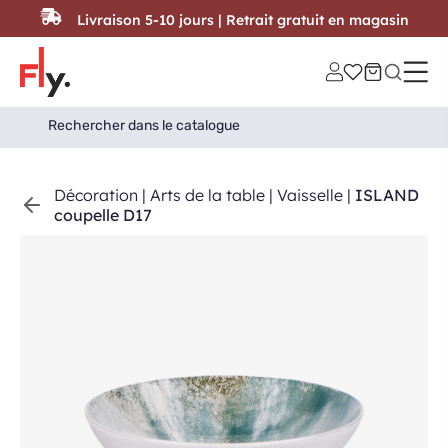
Passer au contenu
Livraison 5-10 jours | Retrait gratuit en magasin
Search
Search Button
for:
Décoration
|
Arts de la table
|
Vaisselle
|
ISLAND
coupelle D17