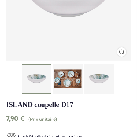
ISLAND coupelle D17
7,90
€
(Prix unitaire)
Click&Collect gratuit en magasin.