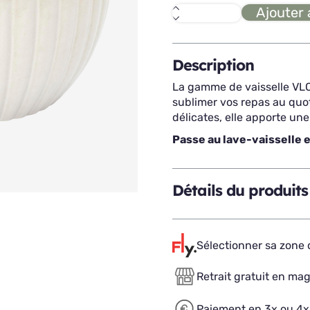
Ajouter 
quantité
de
VLORA
saladier
D23,5
Description
La gamme de vaisselle VLO
sublimer vos repas au quot
délicates, elle apporte une
Passe au lave-vaisselle 
Détails du produits
Sélectionner sa zone d
Retrait gratuit en ma
Paiement en 3x ou 4x