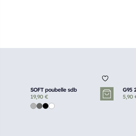
SOFT poubelle sdb
G95 
19,90
€
5,90