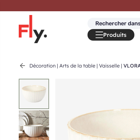
Passer au contenu
Search
for:
Produits
Décoration
|
Arts de la table
|
Vaisselle
|
VLORA 