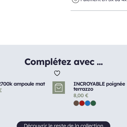
Complétez avec ...
2700k ampoule mat
INCROYABLE poignée
terrazzo
€
8,00
€
Découvrir le reste de la collection