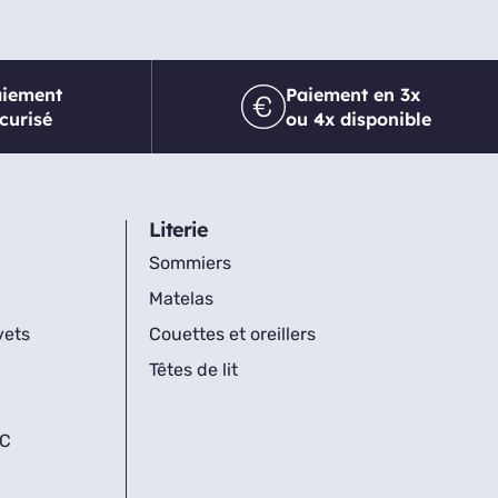
aiement
Paiement en 3x
curisé
ou 4x disponible
Literie
Sommiers
Matelas
vets
Couettes et oreillers
Têtes de lit
IC