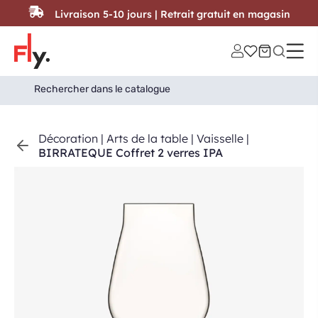
Passer au contenu
Livraison 5-10 jours | Retrait gratuit en magasin
Search
Search Button
for:
Décoration
|
Arts de la table
|
Vaisselle
|
BIRRATEQUE Coffret 2 verres IPA