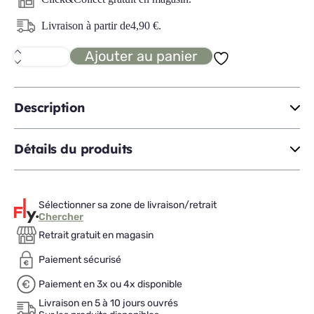
Livraison à partir de
4,90
€
.
Ajouter au panier
quantité
de
BIRRATEQUE
Coffret
2
Description
verres
IPA
Détails du produits
Sélectionner sa zone de livraison/retrait
Chercher
Retrait gratuit en magasin
Paiement sécurisé
Paiement en 3x ou 4x disponible
Livraison en 5 à 10 jours ouvrés