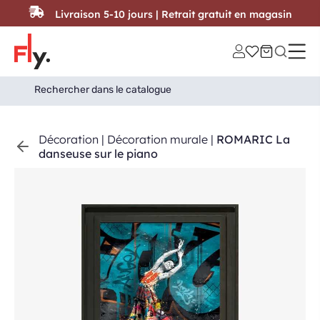
Passer au contenu
Livraison 5-10 jours | Retrait gratuit en magasin
Search
Search Button
for:
Décoration
|
Décoration murale
|
ROMARIC La
danseuse sur le piano