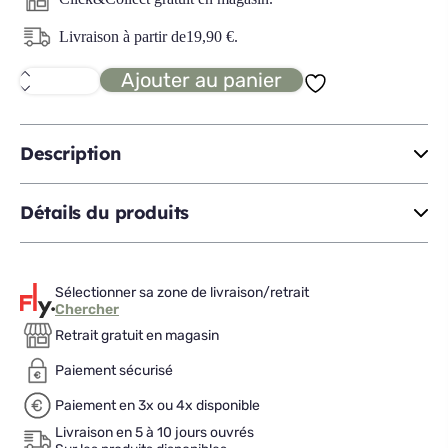
Livraison à partir de
19,90
€
.
Ajouter au panier
quantité
de
ROMARIC
La
danseuse
Description
sur
le
piano
Détails du produits
Sélectionner sa zone de livraison/retrait
Chercher
Retrait gratuit en magasin
Paiement sécurisé
Paiement en 3x ou 4x disponible
Livraison en 5 à 10 jours ouvrés