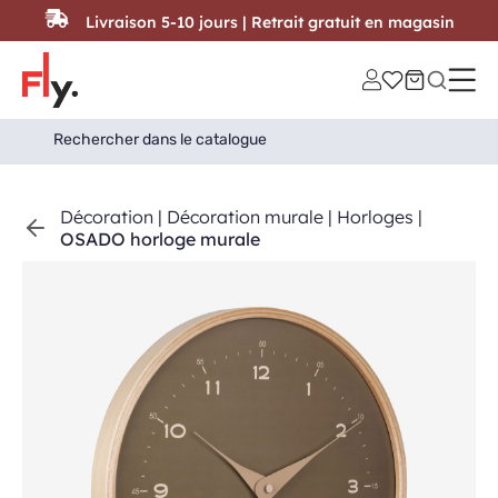
Passer au contenu
Livraison 5-10 jours | Retrait gratuit en magasin
Search
Search Button
for:
Décoration
|
Décoration murale
|
Horloges
|
OSADO horloge murale