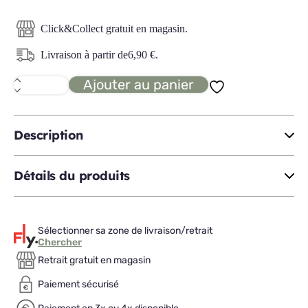
Click&Collect gratuit en magasin.
Livraison à partir de
6,90
€
.
Ajouter au panier
quantité
de
OSADO
horloge
murale
Description
Détails du produits
Sélectionner sa zone de livraison/retrait
Chercher
Retrait gratuit en magasin
Paiement sécurisé