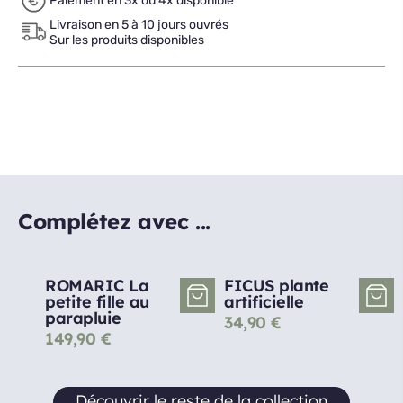
Paiement en 3x ou 4x disponible
Livraison en 5 à 10 jours ouvrés
Sur les produits disponibles
Complétez avec ...
ROMARIC La
FICUS plante
petite fille au
artificielle
parapluie
34,90
€
149,90
€
Découvrir le reste de la collection