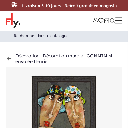
Passer au contenu
Livraison 5-10 jours | Retrait gratuit en magasin
Search
Search Button
for:
Décoration
|
Décoration murale
|
GONNIN M
envolée fleurie