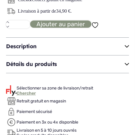
Livraison à partir de
34,90
€
.
Ajouter au panier
quantité
de
GONNIN
M
envolée
Description
fleurie
Détails du produits
Sélectionner sa zone de livraison/retrait
Chercher
Retrait gratuit en magasin
Paiement sécurisé
Paiement en 3x ou 4x disponible
Livraison en 5 à 10 jours ouvrés