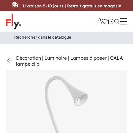
Passer au contenu
Livraison 5-10 jours | Retrait gratuit en magasin
Search
Search Button
for:
Décoration
|
Luminaire
|
Lampes à poser
|
CALA
lampe clip