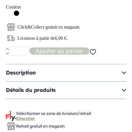
Couleur
Click&Collect gratuit en magasin.
Livraison à partir de
6,90
€
.
Ajouter au panier
quantité
de
CALA
lampe
clip
Description
Détails du produits
Sélectionner sa zone de livraison/retrait
Chercher
Retrait gratuit en magasin