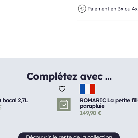
Paiement en 3x ou 4x
Complétez avec ...
 bocal 2,7L
ROMARIC La petite fill
parapluie
€
149,90
€
Découvrir le reste de la collection