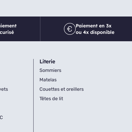
aiement
Paiement en 3x
curisé
ou 4x disponible
Literie
Sommiers
Matelas
vets
Couettes et oreillers
Têtes de lit
IC