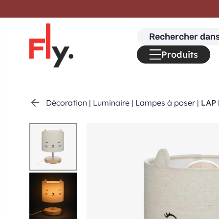
Passer au contenu
Search
for:
Produits
Décoration
|
Luminaire
|
Lampes à poser
|
LAP 