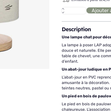
Ajouter 
quantité
de
LAP
lampe
à
Description
poser
chat
Une lampe chat pour déc
La lampe à poser LAP adop
douce et naturelle. Elle p
table de chevet, une com
d’enfant.
Un abat-jour ludique en 
L’abat-jour en PVC repren
amusante à la décoration. 
teintes neutres, pastel ou 
Un pied en bois de paulo
Le pied en bois de paulow
chaleureuse. L’association 