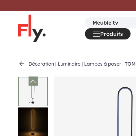
Passer au contenu
Search
for:
Produits
Décoration
|
Luminaire
|
Lampes à poser
|
TOMM