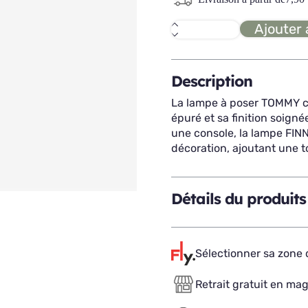
Ajouter 
quantité
de
TOMMY
lampe
à
Description
poser
La lampe à poser TOMMY c
épuré et sa finition soign
une console, la lampe FINN
décoration, ajoutant une t
Détails du produits
Sélectionner sa zone d
Retrait gratuit en ma