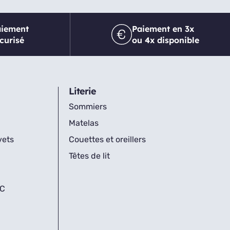
aiement
Paiement en 3x
curisé
ou 4x disponible
Literie
Sommiers
Matelas
vets
Couettes et oreillers
Têtes de lit
IC