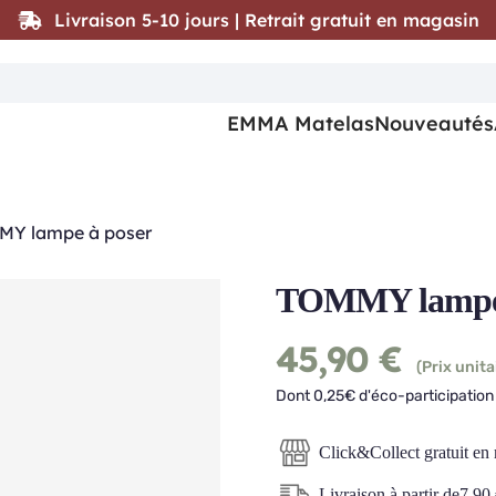
Livraison 5-10 jours | Retrait gratuit en magasin
EMMA Matelas
Nouveautés
Y lampe à poser
TOMMY lampe 
45,90
€
(Prix unita
Dont 0,25€ d'éco-participation 
Click&Collect gratuit en
Livraison à partir de
7,90